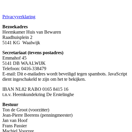
Privacyverklaring
Bezoekadres
Heemkamer Huis van Bewaren
Raadhuisplein 2
5141 KG Waalwijk
Secretariaat (tevens postadres)
Emmahof 45
5141 DB WAALWIJK
Telefoon: 0416-338479
E-mail:
Dit e-mailadres wordt beveiligd tegen spambots. JavaScript
dient ingeschakeld te zijn om het te bekijken.
IBAN NL82 RABO 0165 8415 16
t.n.v. Heemkundekring De Erstelinghe
Bestuur
Ton de Groot (voorzitter)
Jean-Pierre Beerens (penningmeester)
Jan van Hoof
Frans Passier
Machiel Voorzee