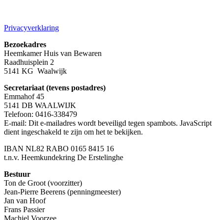
Privacyverklaring
Bezoekadres
Heemkamer Huis van Bewaren
Raadhuisplein 2
5141 KG Waalwijk
Secretariaat (tevens postadres)
Emmahof 45
5141 DB WAALWIJK
Telefoon: 0416-338479
E-mail:
Dit e-mailadres wordt beveiligd tegen spambots. JavaScript
dient ingeschakeld te zijn om het te bekijken.
IBAN NL82 RABO 0165 8415 16
t.n.v. Heemkundekring De Erstelinghe
Bestuur
Ton de Groot (voorzitter)
Jean-Pierre Beerens (penningmeester)
Jan van Hoof
Frans Passier
Machiel Voorzee