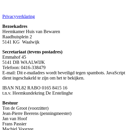
Privacyverklaring
Bezoekadres
Heemkamer Huis van Bewaren
Raadhuisplein 2
5141 KG Waalwijk
Secretariaat (tevens postadres)
Emmahof 45
5141 DB WAALWIJK
Telefoon: 0416-338479
E-mail:
Dit e-mailadres wordt beveiligd tegen spambots. JavaScript
dient ingeschakeld te zijn om het te bekijken.
IBAN NL82 RABO 0165 8415 16
t.n.v. Heemkundekring De Erstelinghe
Bestuur
Ton de Groot (voorzitter)
Jean-Pierre Beerens (penningmeester)
Jan van Hoof
Frans Passier
Machiel Voorzee