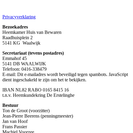
Privacyverklaring
Bezoekadres
Heemkamer Huis van Bewaren
Raadhuisplein 2
5141 KG Waalwijk
Secretariaat (tevens postadres)
Emmahof 45
5141 DB WAALWIJK
Telefoon: 0416-338479
E-mail:
Dit e-mailadres wordt beveiligd tegen spambots. JavaScript
dient ingeschakeld te zijn om het te bekijken.
IBAN NL82 RABO 0165 8415 16
t.n.v. Heemkundekring De Erstelinghe
Bestuur
Ton de Groot (voorzitter)
Jean-Pierre Beerens (penningmeester)
Jan van Hoof
Frans Passier
Machiel Voorzee