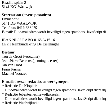
Raadhuisplein 2
5141 KG Waalwijk
Secretariaat (tevens postadres)
Emmahof 45
5141 DB WAALWIJK
Telefoon: 0416-338479
E-mail:
Dit e-mailadres wordt beveiligd tegen spambots. JavaScript die
IBAN NL82 RABO 0165 8415 16
t.n.v. Heemkundekring De Erstelinghe
Bestuur
Ton de Groot (voorzitter)
Jean-Pierre Beerens (penningmeester)
Jan van Hoof
Frans Passier
Machiel Voorzee
E-mailadressen redacties en werkgroepen
* Redactie De Klopkei:
Dit e-mailadres wordt beveiligd tegen spambots. JavaScript dient ing
* Redactie Jebenteenechtewollukseals:
Dit e-mailadres wordt beveiligd tegen spambots. JavaScript dient ing
* Redactie Waalwijkwiki: