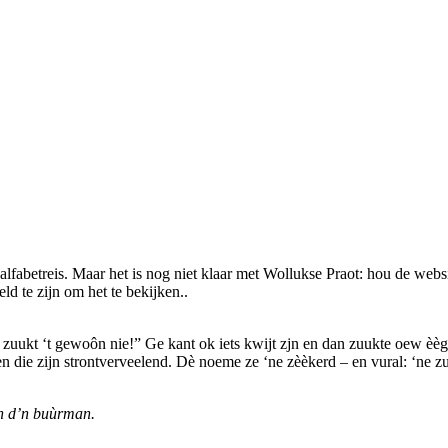
lfabetreis. Maar het is nog niet klaar met Wollukse Praot: hou de web
ld te zijn om het te bekijken.
.
j zuukt ‘t gewoôn nie!” Ge kant ok iets kwijt zjn en dan zuukte oew èèg
 en die zijn strontverveelend. Dè noeme ze ‘ne zèèkerd – en vural: ‘ne z
an d’n buùrman.