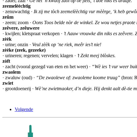
· zadel; zaal ·
Ge het ’n kwaoj zaol op oe fiets, ’t doe niks es draaje.
zeemelèèchtig
· zenuwachtig ·
Ik zij me tòch zeemelèèchtig vur mèèrge, ‘k heb gewô
zeûm
· zeem; zoom ·
Oons Toos belde nòr de winkel. Ze wou netjes praote m
zeêvere, zeêuwere
· kwijlen; kletspraat verkopen ·
’t Aauw vrouwke din niks es zeêvere. Z
zèèk
· urine; onzin ·
Veul zèèk op ‘ne riek, meêr ies’t nie!
zèèke (zeek, gezeeke)
· urineren; regenen; vervelen; klagen ·
’t Zekt meej blòskes.
zòft
· zacht (vooral gezegd van eten en het weer) ·
“Wè ies ’t vur weer bui
zwaolem
· zwaluw (oud) ·
“De zwaolewe of: zwaoleme koome truug”
(bron: R
zwiet
· grootdoenerij ·
Wè’ne zwietmaoker, d’n dieje. Hij denkt aalt dè-tie m
Volgende