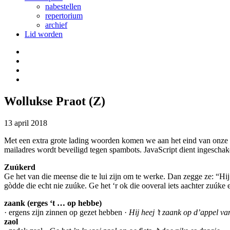
nabestellen
repertorium
archief
Lid worden
Wollukse Praot (Z)
13 april 2018
Met een extra grote lading woorden komen we aan het eind van onze a
mailadres wordt beveiligd tegen spambots. JavaScript dient ingeschake
Zuúkerd
Ge het van die meense die te lui zijn om te werke. Dan zegge ze: “Hi
gòdde die echt nie zuúke. Ge het ‘r ok die ooveral iets aachter zuúke
zaank (erges ‘t … op hebbe)
· ergens zijn zinnen op gezet hebben ·
Hij heej ’t zaank op d’appel v
zaol