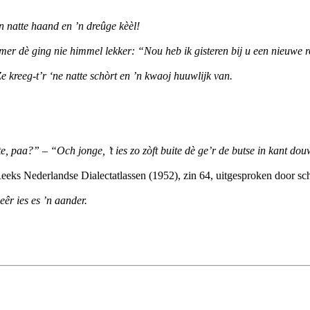
n natte haand en ’n dreûge kèèl!
er dè ging nie himmel lekker: “Nou heb ik gisteren bij u een nieuwe r
e kreeg-t’r ‘ne natte schòrt en ’n kwaoj huuwlijk van.
te, paa?” – “Och jonge, ’t ies zo zòft buite dè ge’r de butse in kant do
eeks Nederlandse Dialectatlassen (1952), zin 64, uitgesproken door s
eêr ies es ’n aander.