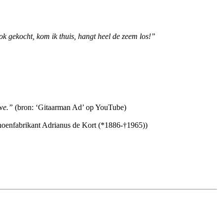
ok gekocht, kom ik thuis, hangt heel de zeem los!”
uwe.”
(bron: ‘Gitaarman Ad’ op YouTube)
choenfabrikant Adrianus de Kort (*1886-†1965))