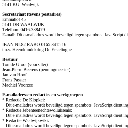
5141 KG Waalwijk
Secretariaat (tevens postadres)
Emmahof 45
5141 DB WAALWIJK
Telefoon: 0416-338479
E-mail:
Dit e-mailadres wordt beveiligd tegen spambots. JavaScript die
IBAN NL82 RABO 0165 8415 16
t.n.v. Heemkundekring De Erstelinghe
Bestuur
Ton de Groot (voorzitter)
Jean-Pierre Beerens (penningmeester)
Jan van Hoof
Frans Passier
Machiel Voorzee
E-mailadressen redacties en werkgroepen
* Redactie De Klopkei:
Dit e-mailadres wordt beveiligd tegen spambots. JavaScript dient ing
* Redactie Jebenteenechtewollukseals:
Dit e-mailadres wordt beveiligd tegen spambots. JavaScript dient ing
* Redactie Waalwijkwiki:
Dit e-mailadres wordt beveiligd tegen spambots. JavaScript dient ing