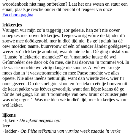
woordenboek niet mag ontbreken? Laat het ons weten en stuur een
email, plaats je reactie onder dit bericht of reageer via onze
Facebookpagina
.
lekkertjes
Vruuger, vur mijn zo’n taggetig jaor geleeie, han ze’t nie oover
snoepkes mer oover lekkertjes. Teegesworrig wòrre de kijnder d‘r
zoowè mee doôdgegoid, mer in dieë tijd nie. Es ge’t geluk ha dè
oew moéder, taante, buurvrouw of eên of aander áánder goédgeevig
weeze zo’n lekkertje aonbooi, waarde nie te lui. Dè ging mistal zoo:
“Luuste ’n lekkertje, manneke?” en ‘t manneke luuste dè wel.
Grùtmoéder dee daor ok òn mee, die hai daorvan ’n trommel vol. In
de vaaste mochte we virtig daoge nie snoepe. Al wè we kreege
moes dan in ’t vaastetrommeltje en mee Paose mochte we alles
opeete. Nie alles ineêns netuurlijk, want dan wierde ziek, wier-t‘r
oons gezeed. Op de stoél gòn staon en ‘r stiekem eêntje booven uit
de kaast pakke was lèèvesgevaorlijk, want dan liépte kaans dè ge
nòr de hel gingt. En uit ’t trommeltje van oew bruur of zuuster jatte
was nòg erger. ’t Was me tòch wè in dieë tijd, mer lekkertjes waare
wel lekker.
lijkene
· lijken ·
Dè lijkent nergens op!
leer
· ladder ·
Op Piéte teêkening van vurrige week zaagde ’n verke