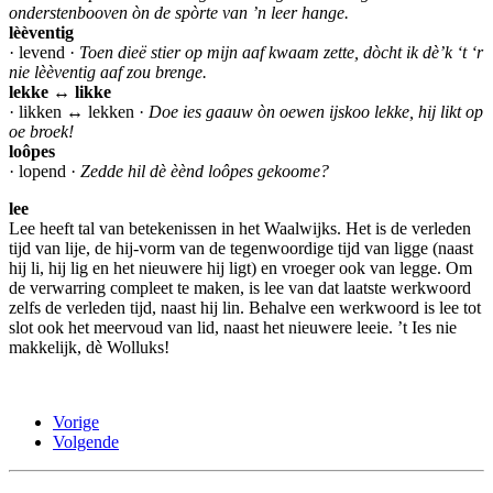
onderstenbooven òn de spòrte van ’n leer hange.
lèèventig
· levend ·
Toen dieë stier op mijn aaf kwaam zette, dòcht ik dè’k ‘t ‘r
nie lèèventig aaf zou brenge.
lekke ↔ likke
· likken ↔ lekken ·
Doe ies gaauw òn oewen ijskoo lekke, hij likt op
oe broek!
loôpes
· lopend ·
Zedde hil dè èènd loôpes gekoome?
lee
Lee heeft tal van betekenissen in het Waalwijks. Het is de verleden
tijd van lije, de hij-vorm van de tegenwoordige tijd van ligge (naast
hij li, hij lig en het nieuwere hij ligt) en vroeger ook van legge. Om
de verwarring compleet te maken, is lee van dat laatste werkwoord
zelfs de verleden tijd, naast hij lin. Behalve een werkwoord is lee tot
slot ook het meervoud van lid, naast het nieuwere leeie. ’t Ies nie
makkelijk, dè Wolluks!
Vorige
Volgende