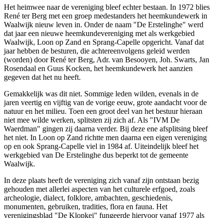
Het heimwee naar de vereniging bleef echter bestaan. In 1972 blies
René ter Berg met een groep medestanders het heemkundewerk in
Waalwijk nieuw leven in. Onder de naam "De Erstelinghe" werd
dat jaar een nieuwe heemkundevereniging met als werkgebied
Waalwijk, Loon op Zand en Sprang-Capelle opgericht. Vanaf dat
jaar hebben de besturen, die achtereenvolgens geleid werden
(worden) door René ter Berg, Adr. van Besooyen, Joh. Swarts, Jan
Rosendaal en Guus Kocken, het heemkundewerk het aanzien
gegeven dat het nu heeft.
Gemakkelijk was dit niet. Sommige leden wilden, evenals in de
jaren veertig en vijftig van de vorige eeuw, grote aandacht voor de
natuur en het milieu. Toen een groot deel van het bestuur hieraan
niet mee wilde werken, splitsten zij zich af. Als "IVM De
Waerdman" gingen zij daarna verder. Bij deze ene afsplitsing bleef
het niet. In Loon op Zand richtte men daarna een eigen vereniging
op en ook Sprang-Capelle viel in 1984 af. Uiteindelijk bleef het
werkgebied van De Erstelinghe dus beperkt tot de gemeente
Waalwijk.
In deze plaats heeft de vereniging zich vanaf zijn ontstaan bezig
gehouden met allerlei aspecten van het culturele erfgoed, zoals
archeologie, dialect, folklore, ambachten, geschiedenis,
monumenten, gebruiken, tradities, flora en fauna. Het
verenigingsblad "De Klopkei" fungeerde hiervoor vanaf 1977 als