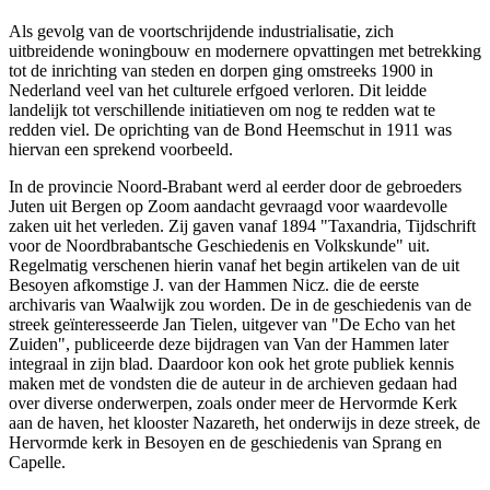
Als gevolg van de voortschrijdende industrialisatie, zich
uitbreidende woningbouw en modernere opvattingen met betrekking
tot de inrichting van steden en dorpen ging omstreeks 1900 in
Nederland veel van het culturele erfgoed verloren. Dit leidde
landelijk tot verschillende initiatieven om nog te redden wat te
redden viel. De oprichting van de Bond Heemschut in 1911 was
hiervan een sprekend voorbeeld.
In de provincie Noord-Brabant werd al eerder door de gebroeders
Juten uit Bergen op Zoom aandacht gevraagd voor waardevolle
zaken uit het verleden. Zij gaven vanaf 1894 "Taxandria, Tijdschrift
voor de Noordbrabantsche Geschiedenis en Volkskunde" uit.
Regelmatig verschenen hierin vanaf het begin artikelen van de uit
Besoyen afkomstige J. van der Hammen Nicz. die de eerste
archivaris van Waalwijk zou worden. De in de geschiedenis van de
streek geïnteresseerde Jan Tielen, uitgever van "De Echo van het
Zuiden", publiceerde deze bijdragen van Van der Hammen later
integraal in zijn blad. Daardoor kon ook het grote publiek kennis
maken met de vondsten die de auteur in de archieven gedaan had
over diverse onderwerpen, zoals onder meer de Hervormde Kerk
aan de haven, het klooster Nazareth, het onderwijs in deze streek, de
Hervormde kerk in Besoyen en de geschiedenis van Sprang en
Capelle.