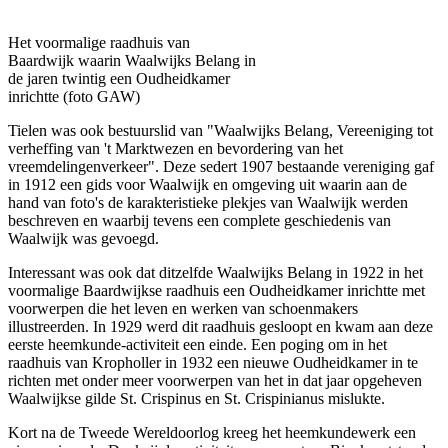
Het voormalige raadhuis van
Baardwijk waarin Waalwijks Belang in
de jaren twintig een Oudheidkamer
inrichtte (foto GAW)
Tielen was ook bestuurslid van "Waalwijks Belang, Vereeniging tot
verheffing van 't Marktwezen en bevordering van het
vreemdelingenverkeer". Deze sedert 1907 bestaande vereniging gaf
in 1912 een gids voor Waalwijk en omgeving uit waarin aan de
hand van foto's de karakteristieke plekjes van Waalwijk werden
beschreven en waarbij tevens een complete geschiedenis van
Waalwijk was gevoegd.
Interessant was ook dat ditzelfde Waalwijks Belang in 1922 in het
voormalige Baardwijkse raadhuis een Oudheidkamer inrichtte met
voorwerpen die het leven en werken van schoenmakers
illustreerden. In 1929 werd dit raadhuis gesloopt en kwam aan deze
eerste heemkunde-activiteit een einde. Een poging om in het
raadhuis van Kropholler in 1932 een nieuwe Oudheidkamer in te
richten met onder meer voorwerpen van het in dat jaar opgeheven
Waalwijkse gilde St. Crispinus en St. Crispinianus mislukte.
Kort na de Tweede Wereldoorlog kreeg het heemkundewerk een