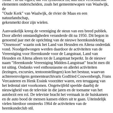
elementen onderscheiden, zoals het gemeentewapen van Waalwijk,
de
"Oude Kerk" van Waalwijk, de rivier de Maas en een
natuurlandschap,
gekenmerkt door zijn wielen.
Aanvankelijk kreeg de vereniging de steun van een breed publiek.
Door allerlei omstandigheden veranderde dit na 1950. Dit begon in
genoemd jaar met de oprichting van de nieuwe heemkundekring
"Onsenoort" waarin ook het Land van Heusden en Altena onderdak
vond. Noodgedwongen werden daardoor de activiteiten van de
Vereeniging voor Heemkunde voor de Langstraat, Land van
Heusden en Altena alleen tot de Langstraat beperkt. In de nieuwe
naam "Heemkunde Vereeniging Midden-Langstraat" bracht men dit
tot uiting. Ondanks veel enthousiasme en allerlei activiteiten
(lezingen, excursies, tentoonstellingen) kon het bestuur, waarvan
achtereenvolgens gemeentearchivaris Godfried Couwenbergh, Frans
Vercauteren en Henk Essink voorzitter waren, een teruggang van
het ledental niet voorkomen. Ongetwijfeld speelde daarbij de
nieuwigheid van de televisie in die jaren en de toename van het
autobezit een rol. De televisie bracht het vermaak in de huiskamers
en de auto bood de mensen kansen elders uit te gaan. Uiteindelijk
vielen hierdoor omstreeks 1964 de activiteiten van de
heemkundeclub stil.