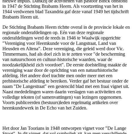
nieuwe impuls. Dankzij de activiteiten van pastoor Binck ontstond
in 1947 de Stichting Brabants Heem. Als voortzetting van het in
1944 verdwenen blad Taxandria gaf deze vanaf 1949 het tijdschrift
Brabants Heem uit.
De Stichting Brabants Heem richtte overal in de provincie lokale en
regionale onderafdelingen op. Eén van deze regionale
onderafdelingen werd de reeds in 1946 te Waalwijk opgerichte
"Vereniging voor Heemkunde voor de Langstraat, Land van
Heusden en Altena". Deze vereniging, die geleid werd door Vic.
Timmermans, had als doel zich in te zetten voor "de bescherming
van natuurschoon en cultuur-historische waarden, waar de
noodzakelijkheid zich voordoet". De eerste doelstelling maakte de
vereniging waar door de oprichting van een natuurhistorische
afdeling. Het andere doel trachtte men onder meer met een
prehistorische afdeling te bereiken. Verder gaf het bestuur onder de
naam "De Langestraat" een gestencild blad met een fraai vignet uit.
Naast mededelingen waren daarin verslagen van activiteiten en
volledige teksten (of samenvattingen) van lezingen opgenomen.
Voorts publiceerden (bestuurs)leden regelmatig artikelen over
heemkundewerk in De Echo van het Zuiden.
Het door Jan Toorians in 1948 ontworpen vignet voor "De Lange
Straat". In dit vignet, dat vol symboliek zit, kan men verschillende